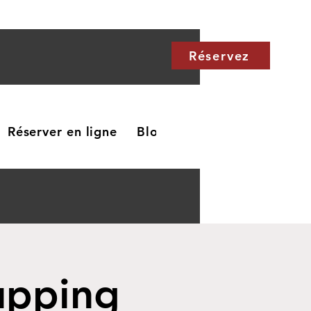
Réservez
Réserver en ligne
Blog
Carte cadeau
Me
upping