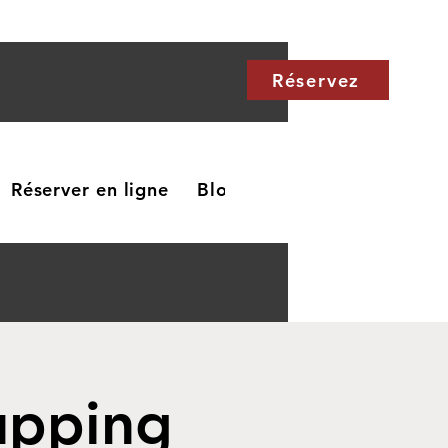
Réservez
Réserver en ligne
Blog
Carte cadeau
Me
upping