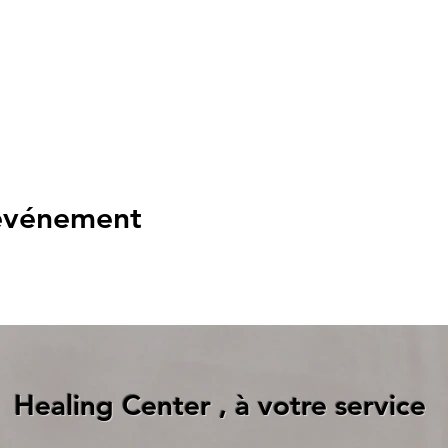
 événement
Healing Center , à votre service