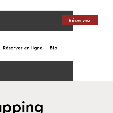
Réservez
Réserver en ligne
Blog
Carte cadeau
Me
upping