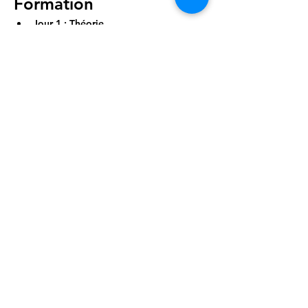
Formation
Jour 1 : Théorie
Introduction à la hijama
Historique et bienfaits
Afficher plus
Partager cet événement
Healing Center , à votre
service