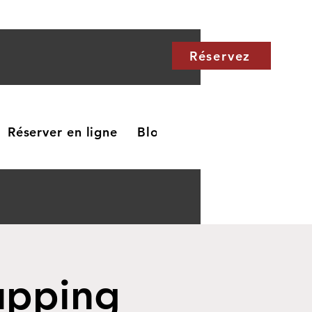
Réservez
Réserver en ligne
Blog
Carte cadeau
Me
upping