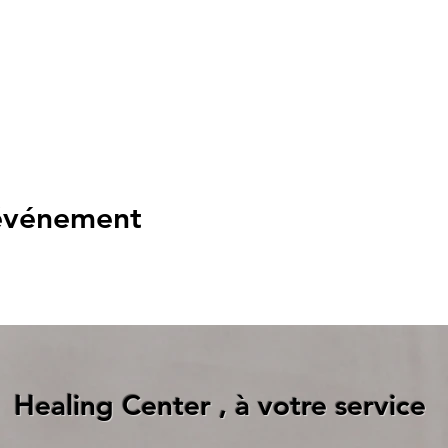
 événement
Healing Center , à votre service