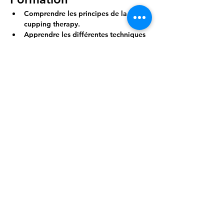
Comprendre les principes de la 
cupping therapy.
Apprendre les différentes techniques 
de pose des ventouses.
Découvrir les bienfaits et les contre-
indications de cette pratique.
Afficher plus
Partager cet événement
Healing Center , à votre