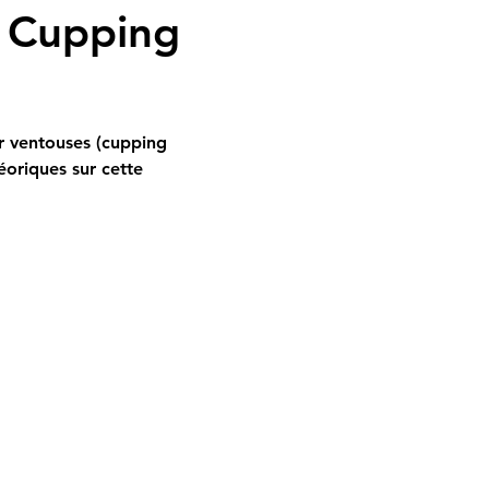
n Cupping 
r ventouses (cupping 
oriques sur cette 