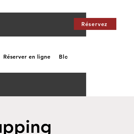
Réservez
Réserver en ligne
Blog
Carte cadeau
Me
upping