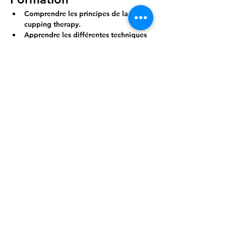
Comprendre les principes de la 
cupping therapy.
Apprendre les différentes techniques 
de pose des ventouses.
Découvrir les bienfaits et les contre-
indications de cette pratique.
Afficher plus
Partager cet événement
Healing Center , à votre