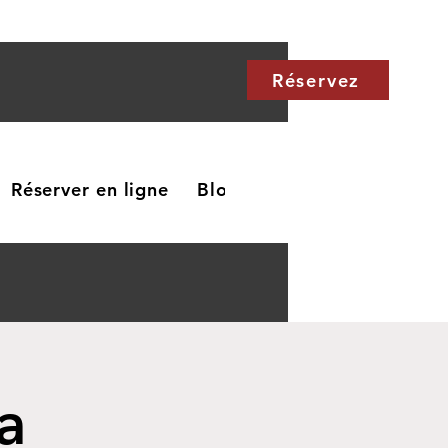
Réservez
Réserver en ligne
Blog
Carte cadeau
Me
a