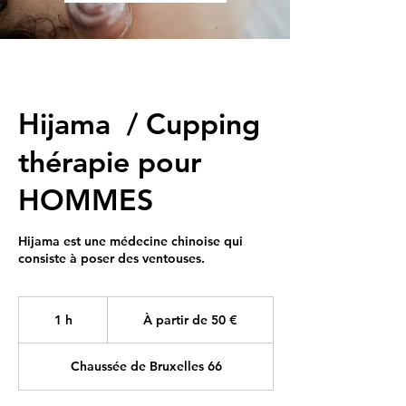
Hijama / Cupping
thérapie pour
HOMMES
Hijama est une médecine chinoise qui
consiste à poser des ventouses.
À
partir
1 h
1
À partir de 50 €
de
50
euros
Chaussée de Bruxelles 66