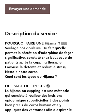
Envoyer une demande
Description du service
POURQUOI FAIRE UNE Hijama ? 🧘🏻‍♀️
Soulage nos douleurs. Du fait qu'elle
permet la sécrétion d'ndorphine de façon
significative, constaté chez beuacoup de
patients après la cupping thérapie.
Favorise la détente et réduit le stress,...
Nettoie notre corps.
Quel sont les types de Hijama ?
QU’EST-CE QUE C’EST ? 🧐
La hijama ou cupping est une méthode
qui consiste à réaliser des incisions
épidermique superficielles à des points
bien précis du corps humain et à y
appliquer des ventouses afin d'aspirer le