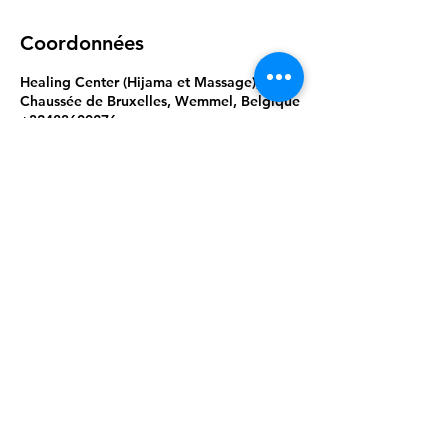
Coordonnées
Healing Center (Hijama et Massage),
Chaussée de Bruxelles, Wemmel, Belgique
+32483600276
healingcenter@outlook.be