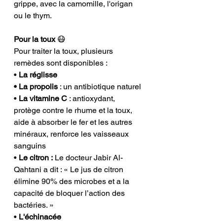
grippe, avec la camomille, l'origan 
ou le thym.
Pour la toux 
😷
Pour traiter la toux, plusieurs 
remèdes sont disponibles :
• 
La réglisse
• La propolis 
: un antibiotique naturel
• 
La vitamine C
 : antioxydant, 
protège contre le rhume et la toux, 
aide à absorber le fer et les autres 
minéraux, renforce les vaisseaux 
sanguins
• 
Le citron :
 Le docteur Jabir Al-
Qahtani a dit : « Le jus de citron 
élimine 90% des microbes et a la 
capacité de bloquer l’action des 
bactéries. »
• 
L'échinacée